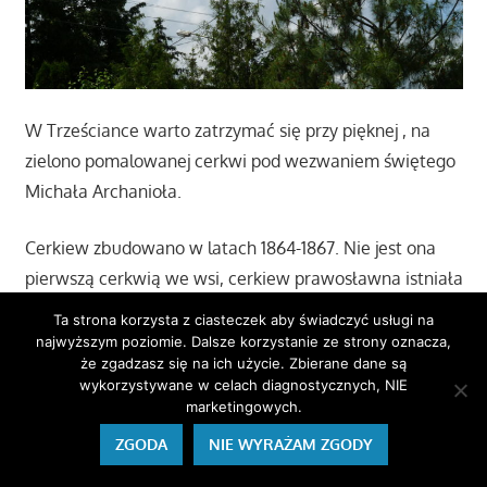
W Trześciance warto zatrzymać się przy pięknej , na
zielono pomalowanej cerkwi pod wezwaniem świętego
Michała Archanioła.
Cerkiew zbudowano w latach 1864-1867. Nie jest ona
pierwszą cerkwią we wsi, cerkiew prawosławna istniała
w Trześciance już w XVI wieku, spłonęła w XIX wieku i
Ta strona korzysta z ciasteczek aby świadczyć usługi na
nie została odbudowana.
najwyższym poziomie. Dalsze korzystanie ze strony oznacza,
że zgadzasz się na ich użycie. Zbierane dane są
wykorzystywane w celach diagnostycznych, NIE
Dzisiejsza cerkiew w Trześciance jest od 2014 roku
marketingowych.
intensywnie zielona, wcześniej miała ona brązowy
ZGODA
NIE WYRAŻAM ZGODY
kolor. Zielony kolor w prawosławiu symbolizuje ducha
świętego.