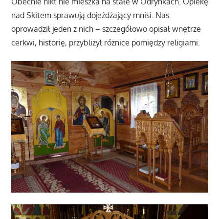
Obecnie nikt nie mieszka na stałe w Odrynkach. Opiekę
nad Skitem sprawują dojeżdżający mnisi. Nas
oprowadził jeden z nich – szczegółowo opisał wnętrze
cerkwi, historię, przybliżył różnice pomiędzy religiami.