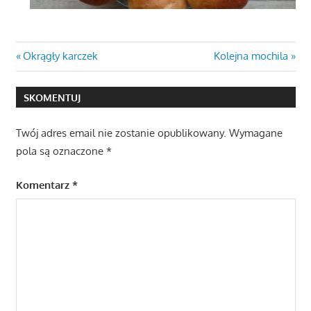
Nawigacja
Previous
Next
Okrągły karczek
Kolejna mochila
Post:
Post:
wpisu
SKOMENTUJ
Twój adres email nie zostanie opublikowany.
Wymagane
pola są oznaczone
*
Komentarz
*