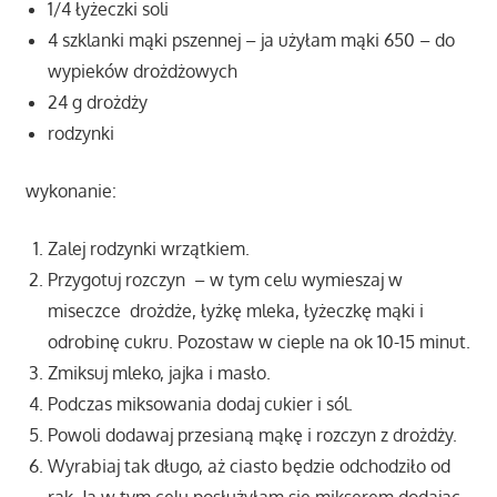
1/4 łyżeczki soli
4 szklanki mąki pszennej – ja użyłam mąki 650 – do
wypieków drożdżowych
24 g drożdży
rodzynki
wykonanie:
Zalej rodzynki wrzątkiem.
Przygotuj rozczyn – w tym celu wymieszaj w
miseczce drożdże, łyżkę mleka, łyżeczkę mąki i
odrobinę cukru. Pozostaw w cieple na ok 10-15 minut.
Zmiksuj mleko, jajka i masło.
Podczas miksowania dodaj cukier i sól.
Powoli dodawaj przesianą mąkę i rozczyn z drożdży.
Wyrabiaj tak długo, aż ciasto będzie odchodziło od