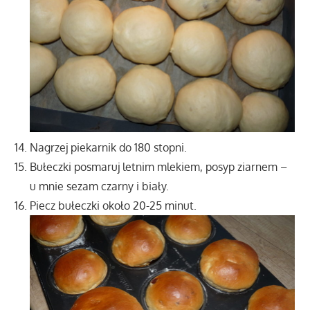
Nagrzej piekarnik do 180 stopni.
Bułeczki posmaruj letnim mlekiem, posyp ziarnem –
u mnie sezam czarny i biały.
Piecz bułeczki około 20-25 minut.