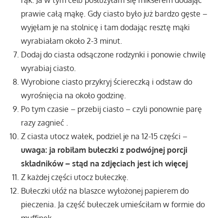
rąk. Ja w tym celu posłużyłam się mikserem dodając
prawie całą mąkę. Gdy ciasto było już bardzo gęste –
wyjęłam je na stolnicę i tam dodając resztę mąki
wyrabiałam około 2-3 minut.
Dodaj do ciasta odsączone rodzynki i ponowie chwilę
wyrabiaj ciasto.
Wyrobione ciasto przykryj ściereczką i odstaw do
wyrośnięcia na około godzinę.
Po tym czasie – przebij ciasto – czyli ponownie parę
razy zagnieć .
Z ciasta utocz wałek, podziel je na 12-15 części –
uwaga: ja robiłam bułeczki z podwójnej porcji
składników – stąd na zdjęciach jest ich więcej
Z każdej części utocz bułeczkę.
Bułeczki ułóż na blaszce wyłożonej papierem do
pieczenia. Ja część bułeczek umieściłam w formie do