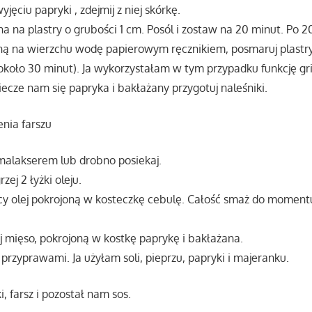
yjęciu papryki , zdejmij z niej skórkę.
na na plastry o grubości 1 cm. Posól i zostaw na 20 minut. Po 
ną na wierzchu wodę papierowym ręcznikiem, posmaruj plastry
 około 30 minut). Ja wykorzystałam w tym przypadku funkcję gri
ecze nam się papryka i bakłażany przygotuj naleśniki.
nia farszu
malakserem lub drobno posiekaj.
zej 2 łyżki oleju.
y olej pokrojoną w kosteczkę cebulę. Całość smaż do momentu
j mięso, pokrojoną w kostkę paprykę i bakłażana.
przyprawami. Ja użyłam soli, pieprzu, papryki i majeranku.
, farsz i pozostał nam sos.