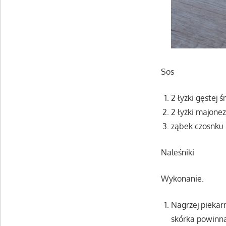
Sos
2 łyżki gęstej 
2 łyżki majonez
ząbek czosnku
Naleśniki
Wykonanie.
Nagrzej piekarn
skórka powinna