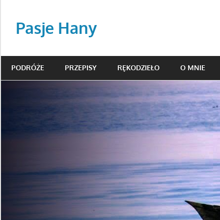
Skip
to
Pasje Hany
content
podróże,
beading,
PODRÓŻE
PRZEPISY
RĘKODZIEŁO
O MNIE
przepisy
kulinarne