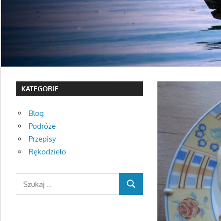
KATEGORIE
Blog
Podróże
Przepisy
Rękodzieło
Search
SEARCH
for: