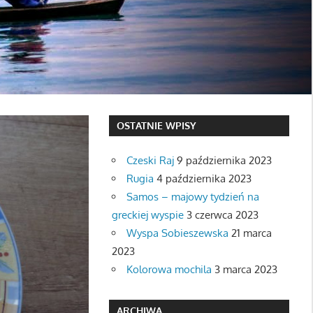
OSTATNIE WPISY
Czeski Raj
9 października 2023
Rugia
4 października 2023
Samos – majowy tydzień na
greckiej wyspie
3 czerwca 2023
Wyspa Sobieszewska
21 marca
2023
Kolorowa mochila
3 marca 2023
ARCHIWA