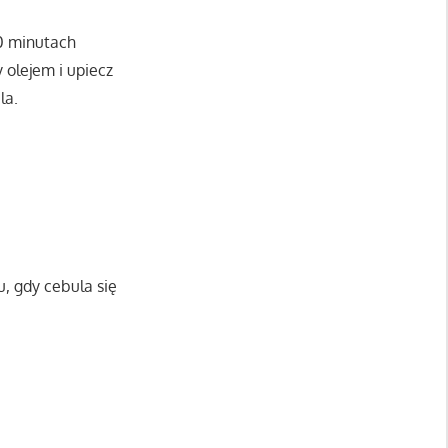
20 minutach
 olejem i upiecz
la.
, gdy cebula się