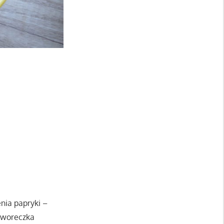
enia papryki –
o woreczka