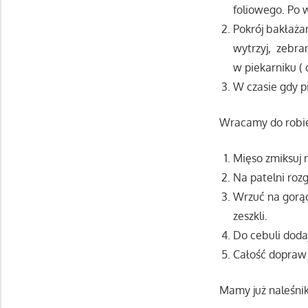
foliowego. Po w
Pokrój bakłaża
wytrzyj, zebra
w piekarniku (
W czasie gdy pi
Wracamy do robie
Mięso zmiksuj 
Na patelni rozgr
Wrzuć na gorąc
zeszkli.
Do cebuli doda
Całość dopraw 
Mamy już naleśniki