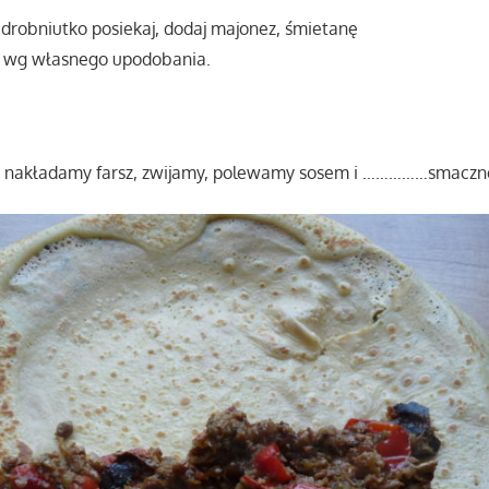
drobniutko posiekaj, dodaj majonez, śmietanę
 wg własnego upodobania.
k nakładamy farsz, zwijamy, polewamy sosem i ……………smaczn