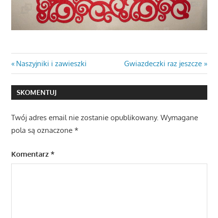
Nawigacja
Previous
Next
Naszyjniki i zawieszki
Gwiazdeczki raz jeszcze
Post:
Post:
wpisu
SKOMENTUJ
Twój adres email nie zostanie opublikowany.
Wymagane
pola są oznaczone
*
Komentarz
*