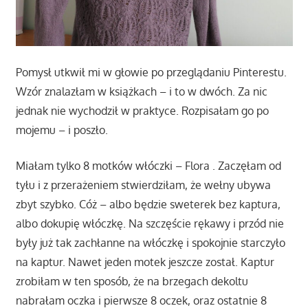
Pomysł utkwił mi w głowie po przeglądaniu Pinterestu.
Wzór znalazłam w książkach – i to w dwóch. Za nic
jednak nie wychodził w praktyce. Rozpisałam go po
mojemu – i poszło.
Miałam tylko 8 motków włóczki – Flora . Zaczęłam od
tyłu i z przerażeniem stwierdziłam, że wełny ubywa
zbyt szybko. Cóż – albo będzie sweterek bez kaptura,
albo dokupię włóczkę. Na szczęście rękawy i przód nie
były już tak zachłanne na włóczkę i spokojnie starczyło
na kaptur. Nawet jeden motek jeszcze został. Kaptur
zrobiłam w ten sposób, że na brzegach dekoltu
nabrałam oczka i pierwsze 8 oczek, oraz ostatnie 8