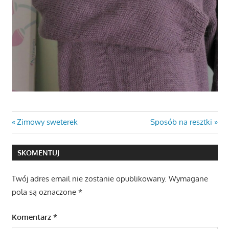
Nawigacja
Previous
Next
Zimowy sweterek
Sposób na resztki
Post:
Post:
wpisu
SKOMENTUJ
Twój adres email nie zostanie opublikowany.
Wymagane
pola są oznaczone
*
Komentarz
*