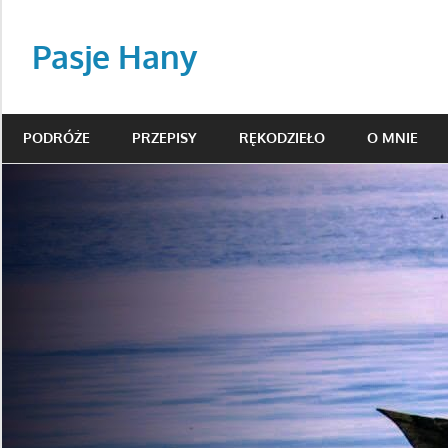
Skip
to
Pasje Hany
content
podróże,
beading,
PODRÓŻE
PRZEPISY
RĘKODZIEŁO
O MNIE
przepisy
kulinarne