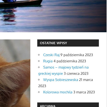
OSTATNIE WPISY
Czeski Raj
9 października 2023
Rugia
4 października 2023
Samos – majowy tydzień na
greckiej wyspie
3 czerwca 2023
Wyspa Sobieszewska
21 marca
2023
Kolorowa mochila
3 marca 2023
ARCHIWA