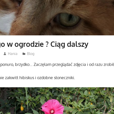
 w ogrodzie ? Ciąg dalszy
Hania
Blog
ponuro, brzydko… Zaczęłam przeglądać zdjęcia i od razu zrobiło
nie zakwitł hibiskus i ozdobne słoneczniki.