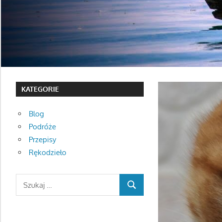
KATEGORIE
Blog
Podróże
Przepisy
Rękodzieło
Search
SEARCH
for: