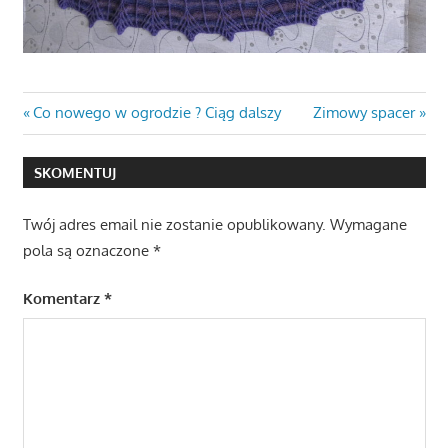
Nawigacja
Previous
Next
Co nowego w ogrodzie ? Ciąg dalszy
Zimowy spacer
Post:
Post:
wpisu
SKOMENTUJ
Twój adres email nie zostanie opublikowany.
Wymagane
pola są oznaczone
*
Komentarz
*