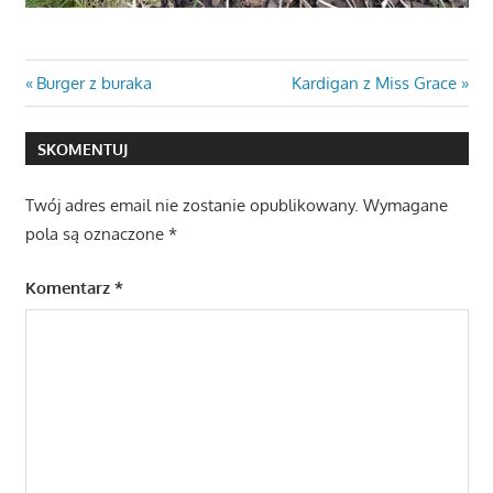
Nawigacja
Previous
Next
Burger z buraka
Kardigan z Miss Grace
Post:
Post:
wpisu
SKOMENTUJ
Twój adres email nie zostanie opublikowany.
Wymagane
pola są oznaczone
*
Komentarz
*