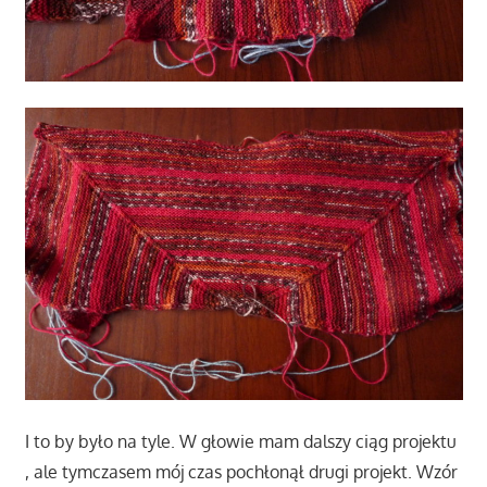
I to by było na tyle. W głowie mam dalszy ciąg projektu
, ale tymczasem mój czas pochłonął drugi projekt. Wzór