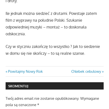
i druty.
Ile jednak można siedzieć z drutami. Powstaje zatem
film z wyprawy na południe Polski. Szukanie
odpowiedniej muzyki – montaż – to doskonała
odskocznia.
Czy w styczniu zakończę to wszystko ? Jak to siedzenie
w domu się nie skończy – to są realne szanse.
Nawigacja
Previous
Next
Powitajmy Nowy Rok
Chlebek cebulowy
Post:
Post:
wpisu
SKOMENTUJ
Twój adres email nie zostanie opublikowany.
Wymagane
pola są oznaczone
*