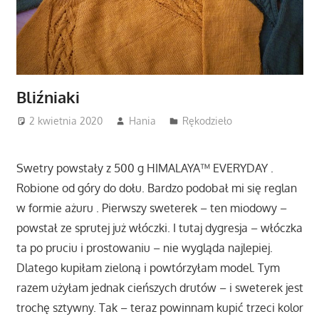
Bliźniaki
2 kwietnia 2020
Hania
Rękodzieło
Swetry powstały z 500 g HIMALAYA™ EVERYDAY .
Robione od góry do dołu. Bardzo podobał mi się reglan
w formie ażuru . Pierwszy sweterek – ten miodowy –
powstał ze sprutej już włóczki. I tutaj dygresja – włóczka
ta po pruciu i prostowaniu – nie wygląda najlepiej.
Dlatego kupiłam zieloną i powtórzyłam model. Tym
razem użyłam jednak cieńszych drutów – i sweterek jest
trochę sztywny. Tak – teraz powinnam kupić trzeci kolor