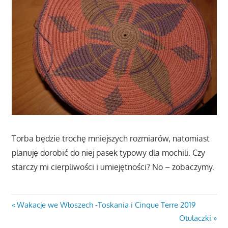
Torba będzie trochę mniejszych rozmiarów, natomiast
planuję dorobić do niej pasek typowy dla mochili. Czy
starczy mi cierpliwości i umiejętności? No – zobaczymy.
Nawigacja
Previous
Wakacje we Włoszech -Toskania i Cinque Terre 2019
Post:
Next
Otulaczki
wpisu