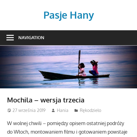
Skip
to
Pasje Hany
content
podróże,
beading,
NAVIGATION
przepisy
kulinarne
Mochila – wersja trzecia
27 września 2019
Hania
Rękodzieło
W wolnej chwili – pomiędzy opisem ostatniej podróży
do Włoch, montowaniem filmu i gotowaniem powstaje