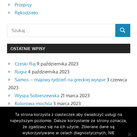
Przepisy
Rękodzieło
Search
SEARCH
for:
OSTATNIE WPISY
Czeski Raj
9 października 2023
Rugia
4 października 2023
Samos – majowy tydzień na greckiej wyspie
3 czerwca
2023
Wyspa Sobieszewska
21 marca 2023
Kolorowa mochila
3 marca 2023
Ta strona korzysta z ciasteczek aby świadczyć usługi na
ARCHIWA
najwyższym poziomie. Dalsze korzystanie ze strony oznacza,
że zgadzasz się na ich użycie. Zbierane dane są
wykorzystywane w celach diagnostycznych, NIE
Archiwa