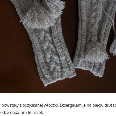
 powstały z odzyskanej włóczki. Dziergałam je na pięciu drut
rodze dodałam 16 oczek.