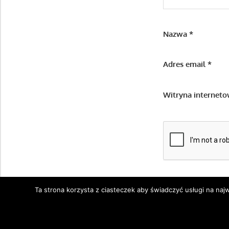
Nazwa
*
Adres email
*
Witryna internet
Ta strona korzysta z ciasteczek aby świadczyć usługi na na
WordPress Theme: Gambit by ThemeZee.