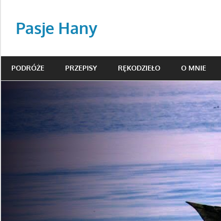
Skip
to
Pasje Hany
content
podróże,
beading,
PODRÓŻE
PRZEPISY
RĘKODZIEŁO
O MNIE
przepisy
kulinarne