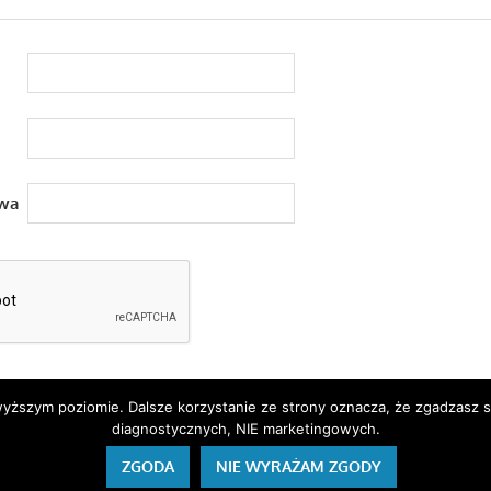
owa
jwyższym poziomie. Dalsze korzystanie ze strony oznacza, że zgadzasz 
diagnostycznych, NIE marketingowych.
ZGODA
NIE WYRAŻAM ZGODY