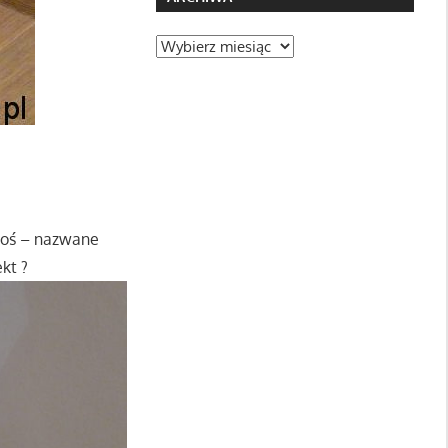
Archiwa
 coś – nazwane
kt ?