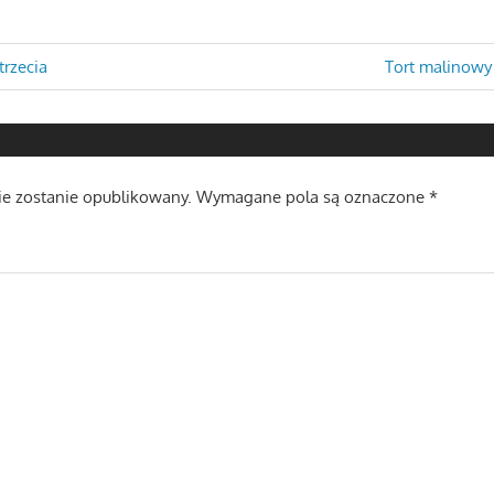
a
Next
trzecia
Tort malinowy 
Post:
ie zostanie opublikowany.
Wymagane pola są oznaczone
*