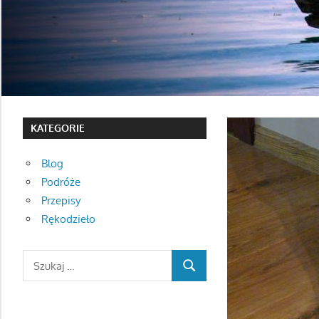
KATEGORIE
Blog
Podróże
Przepisy
Rękodzieło
Search
SEARCH
for: