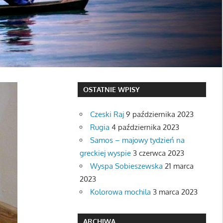
OSTATNIE WPISY
Czeski Raj
9 października 2023
Rugia
4 października 2023
Samos – majowy tydzień na
greckiej wyspie
3 czerwca 2023
Wyspa Sobieszewska
21 marca
2023
Kolorowa mochila
3 marca 2023
ARCHIWA