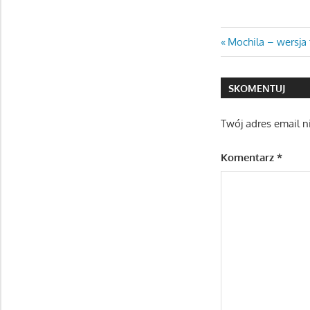
Nawigacj
Previous
Mochila – wersja 
Post:
wpisu
SKOMENTUJ
Twój adres email n
Komentarz
*