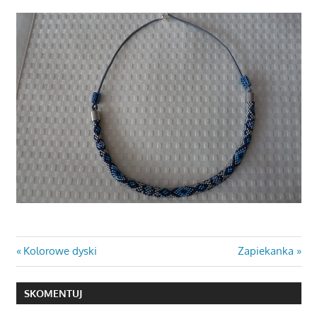
Nawigacja
Previous
Next
Kolorowe dyski
Zapiekanka
Post:
Post:
wpisu
SKOMENTUJ