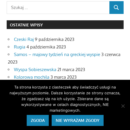
Search
SEARCH
for:
OSTATNIE WPISY
Czeski Raj
9 października 2023
Rugia
4 października 2023
Samos – majowy tydzień na greckiej wyspie
3 czerwca
2023
Wyspa Sobieszewska
21 marca 2023
Kolorowa mochila
3 marca 2023
Ta strona korzysta z ciasteczek aby świadczyć usługi na
ARCHIWA
najwyższym poziomie. Dalsze korzystanie ze strony oznacza,
że zgadzasz się na ich użycie. Zbierane dane są
wykorzystywane w celach diagnostycznych, NIE
Archiwa
marketingowych.
ZGODA
NIE WYRAŻAM ZGODY
WordPress Theme: Gambit by ThemeZee.