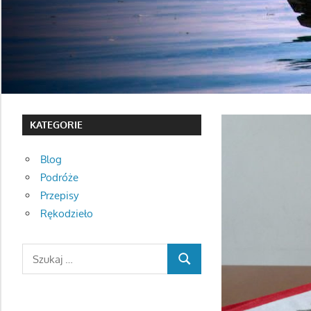
KATEGORIE
Blog
Podróże
Przepisy
Rękodzieło
Search
SEARCH
for: