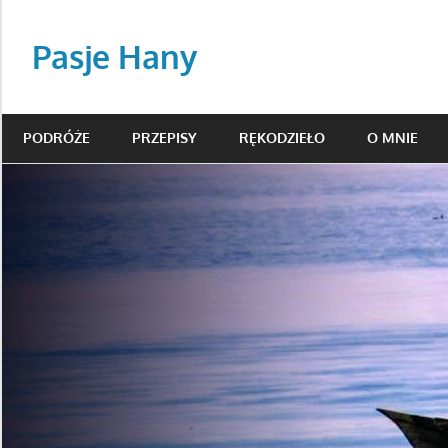
Skip
to
Pasje Hany
content
podróże,
beading,
PODRÓŻE
PRZEPISY
RĘKODZIEŁO
O MNIE
przepisy
kulinarne