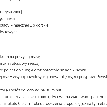
 oczyszczonej
ego masła
kolady – mlecznej lub gorzkiej
śliwkowych
cukrem na puszystą masę.
sło i całość wymieszaj.
e połącz obie mąki oraz pozostałe składniki sypkie
 masy wsypuj powoli sypką mieszankę mąki i przypraw. Pows
folię i odłóż do lodówki na 30 minut.
 – umieszczając ciasto pomiędzy dwoma warstwami papieru d
 je na około 0,5 cm. ( dla uproszczenia proponuję już na tym e