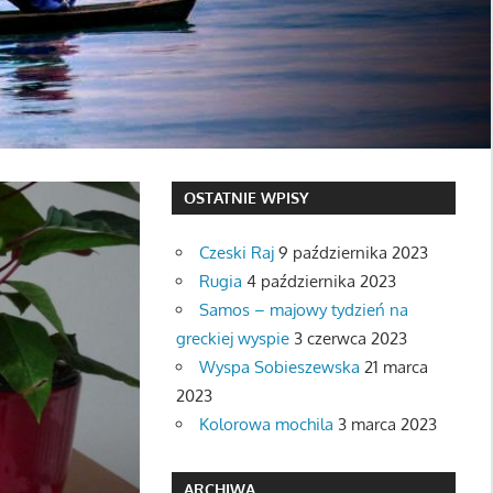
OSTATNIE WPISY
Czeski Raj
9 października 2023
Rugia
4 października 2023
Samos – majowy tydzień na
greckiej wyspie
3 czerwca 2023
Wyspa Sobieszewska
21 marca
2023
Kolorowa mochila
3 marca 2023
ARCHIWA