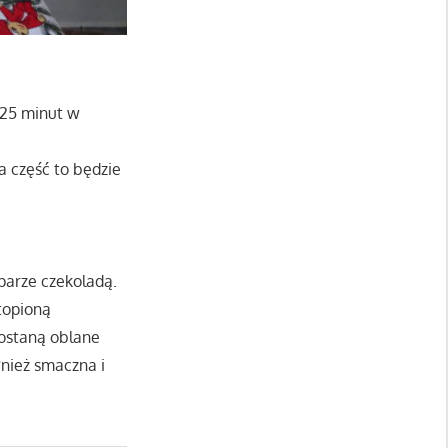
 25 minut w
na część to będzie
 parze czekoladą.
topioną
zostaną oblane
wnież smaczna i