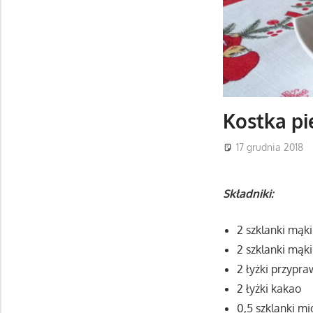
Kostka p
17 grudnia 2018
Składniki:
2 szklanki mąki
2 szklanki mąki
2 łyżki przypra
2 łyżki kakao
0,5 szklanki m