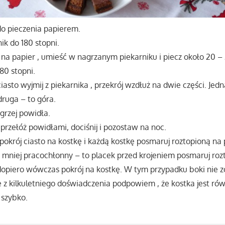
o pieczenia papierem.
ik do 180 stopni.
o na papier , umieść w nagrzanym piekarniku i piecz około 20 –
80 stopni.
iasto wyjmij z piekarnika , przekrój wzdłuż na dwie części. Jed
druga – to góra.
grzej powidła.
przełóż powidłami, dociśnij i pozostaw na noc.
pokrój ciasto na kostkę i każdą kostkę posmaruj roztopioną na
 mniej pracochłonny – to placek przed krojeniem posmaruj roz
dopiero wówczas pokrój na kostkę. W tym przypadku boki nie 
e z kilkuletniego doświadczenia podpowiem , że kostka jest ró
 szybko.