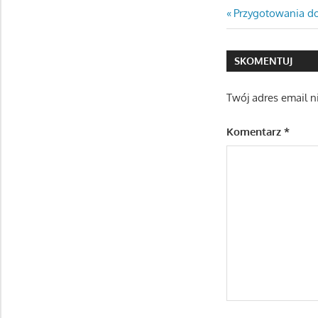
Nawigacj
Previous
Przygotowania d
Post:
wpisu
SKOMENTUJ
Twój adres email n
Komentarz
*