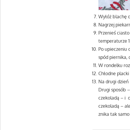
Wyłóż blachę d
Nagrzej piekarn
Przenieś ciast
temperaturze 1
Po upieczeniu c
spód piernika, 
W rondelku roz
Chłodne placki 
Na drugi dzień 
Drugi sposób –
czekoladą – i 
czekoladą – al
znika tak samo