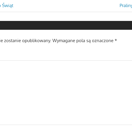
a
Next
o Świąt
Pralin
Post:
ie zostanie opublikowany.
Wymagane pola są oznaczone
*