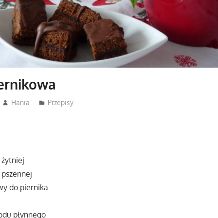
iernikowa
Hania
Przepisy
 żytniej
 pszennej
wy do piernika
iodu płynnego