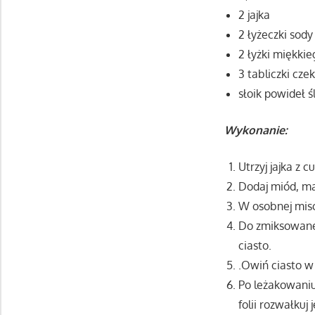
2 jajka
2 łyżeczki sody
2 łyżki miękki
3 tabliczki cze
słoik powideł 
Wykonanie:
Utrzyj jajka z 
Dodaj miód, ma
W osobnej misc
Do zmiksowanej
ciasto.
.Owiń ciasto w 
Po leżakowaniu
folii rozwałkuj